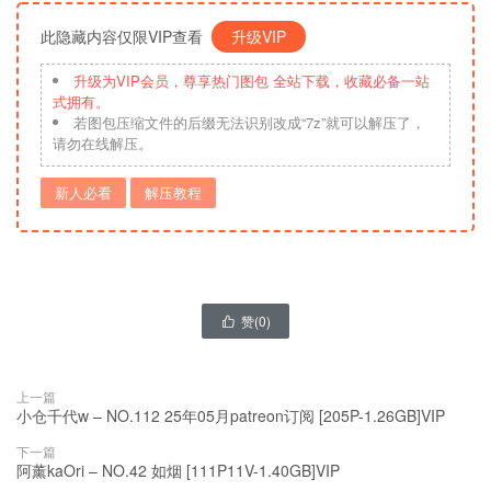
此隐藏内容仅限VIP查看
升级VIP
升级为VIP会员，尊享热门图包 全站下载，收藏必备一站
式拥有。
若图包压缩文件的后缀无法识别改成“7z”就可以解压了，
请勿在线解压。
新人必看
解压教程
赞(
0
)

上一篇
小仓千代w – NO.112 25年05月patreon订阅 [205P-1.26GB]VIP
下一篇
阿薰kaOri – NO.42 如烟 [111P11V-1.40GB]VIP