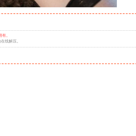
拥有。
勿在线解压。