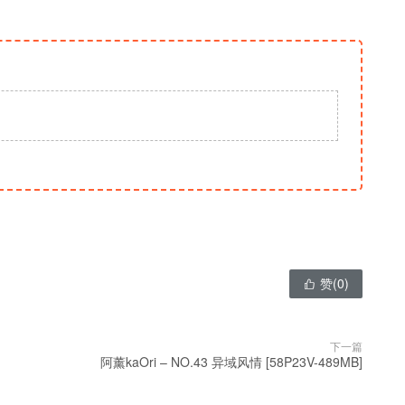
赞(
0
)

下一篇
阿薰kaOri – NO.43 异域风情 [58P23V-489MB]