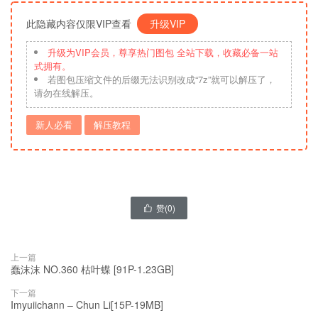
此隐藏内容仅限VIP查看
升级VIP
升级为VIP会员，尊享热门图包 全站下载，收藏必备一站
式拥有。
若图包压缩文件的后缀无法识别改成“7z”就可以解压了，
请勿在线解压。
新人必看
解压教程
赞(
0
)

上一篇
蠢沫沫 NO.360 枯叶蝶 [91P-1.23GB]
下一篇
Imyuiichann – Chun Li[15P-19MB]