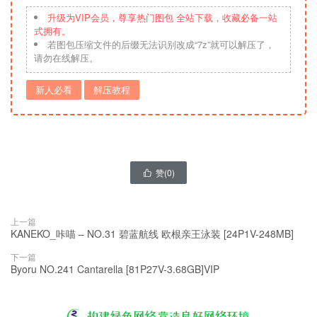
升级为VIP会员，尊享热门图包 全站下载，收藏必备一站
式拥有。
若图包压缩文件的后缀无法识别改成“7z”就可以解压了，
请勿在线解压。
新人必看
解压教程
赞(
0
)

上一篇
KANEKO_咔喵 – NO.31 碧蓝航线 欧根亲王泳装 [24P1V-248MB]
下一篇
Byoru NO.241 Cantarella [81P27V-3.68GB]VIP