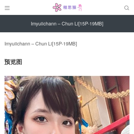


Imyuiichann – Chun Li[15P-19MB]
Imyuiichann – Chun Li[15P-19MB]
预览图