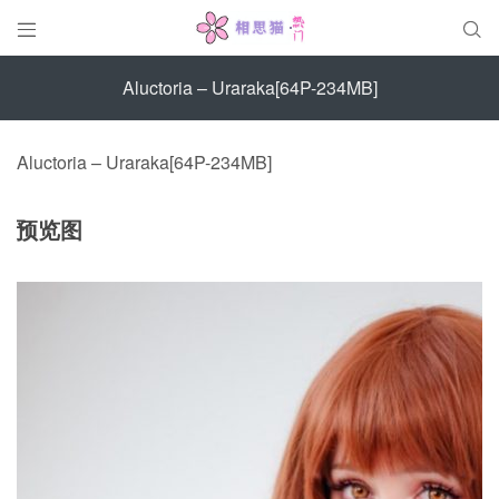


Aluctoria – Uraraka[64P-234MB]
Aluctoria – Uraraka[64P-234MB]
预览图