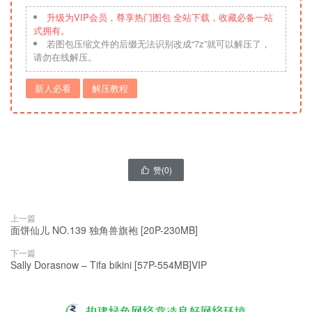
升级为VIP会员，尊享热门图包 全站下载，收藏必备一站
式拥有。
若图包压缩文件的后缀无法识别改成“7z”就可以解压了，
请勿在线解压。
新人必看
解压教程
赞(
0
)

上一篇
面饼仙儿 NO.139 独角兽旗袍 [20P-230MB]
下一篇
Sally Dorasnow – Tifa bikini [57P-554MB]VIP