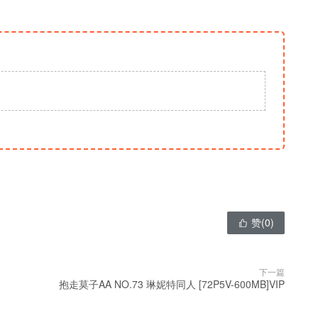
赞(
0
)

下一篇
抱走莫子AA NO.73 琳妮特同人 [72P5V-600MB]VIP