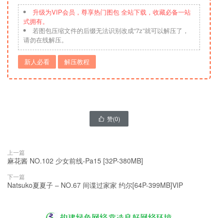
升级为VIP会员，尊享热门图包 全站下载，收藏必备一站
式拥有。
若图包压缩文件的后缀无法识别改成“7z”就可以解压了，
请勿在线解压。
新人必看
解压教程
赞(
0
)

上一篇
麻花酱 NO.102 少女前线-Pa15 [32P-380MB]
下一篇
Natsuko夏夏子 – NO.67 间谍过家家 约尔[64P-399MB]VIP