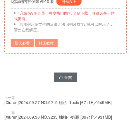
此隐藏内容仅限VIP查看
升级VIP
升级为VIP会员，尊享热门图包 全站下载，收藏必备一站
式拥有。
若图包压缩文件的后缀无法识别改成“7z”就可以解压了，
请勿在线解压。
新人必看
解压教程
赞(
0
)

上一篇
[Xiuren]2024.09.27 NO.9219 妲己_Toxic [67+1P／549MB]
下一篇
[Xiuren]2024.09.30 NO.9233 柚柚小奶瓶 [89+1P／931MB]