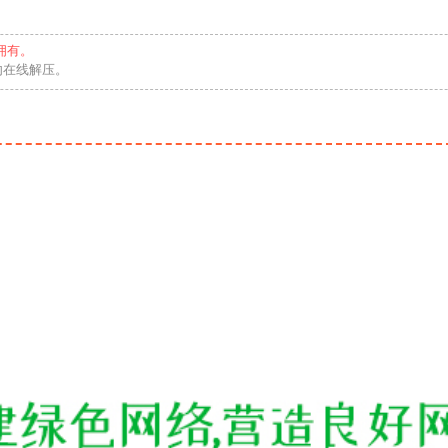
拥有。
勿在线解压。